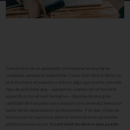
Convertirse en un apostador profesional es una tarea
compleja, aunque no imposible. Como bien dice el dicho, la
práctica hace al maestro y esto es algo que ocurre con este
tipo de actividad que —aunque no cuenta con un temario
específico con el cual formarse— dispone de una gran
cantidad de manuales con consejos y recomendaciones por
parte de los apostadores profesionales. Y es que, si hay un
motivo por el cual uno/a querría convertirse en apostador
profesional ese es por la
cantidad de dinero que puede