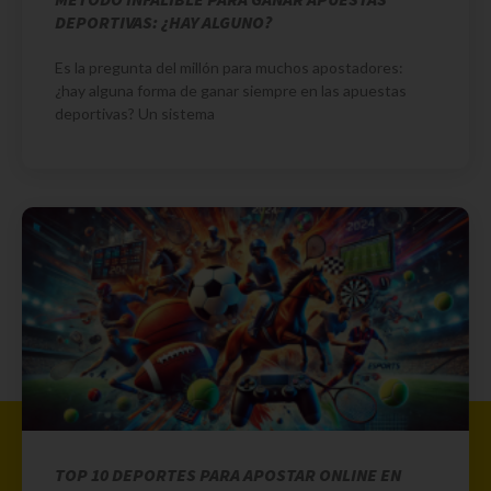
DEPORTIVAS: ¿HAY ALGUNO?
Es la pregunta del millón para muchos apostadores:
¿hay alguna forma de ganar siempre en las apuestas
deportivas? Un sistema
TOP 10 DEPORTES PARA APOSTAR ONLINE EN