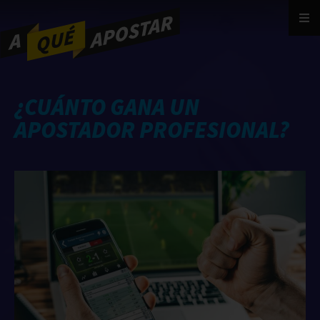
¿CUÁNTO GANA UN
APOSTADOR PROFESIONAL?