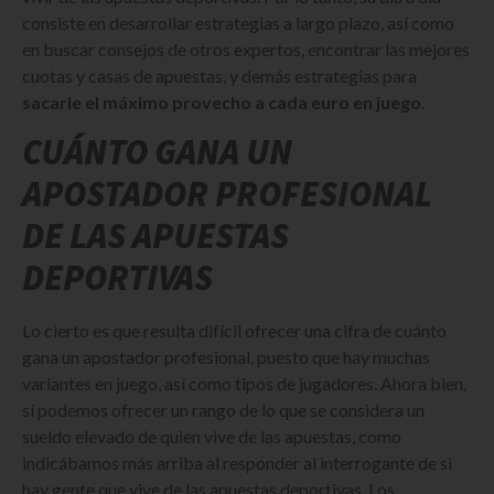
consiste en desarrollar estrategias a largo plazo, así como
en buscar consejos de otros expertos, encontrar las mejores
cuotas y casas de apuestas, y demás estrategias para
sacarle el máximo provecho a cada euro en juego
.
CUÁNTO GANA UN
APOSTADOR PROFESIONAL
DE LAS APUESTAS
DEPORTIVAS
Lo cierto es que resulta difícil ofrecer una cifra de cuánto
gana un apostador profesional, puesto que hay muchas
variantes en juego, así como tipos de jugadores. Ahora bien,
sí podemos ofrecer un rango de lo que se considera un
sueldo elevado de quien vive de las apuestas, como
indicábamos más arriba al responder al interrogante de si
hay gente que vive de las apuestas deportivas. Los