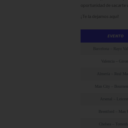
oportunidad de sacarte 
¡Te la dejamos aquí!
EVENTO
Barcelona – Rayo Val
Valencia – Giro
Almería – Real Ma
Man City – Bourne
Arsenal – Leicest
Brentford – Man 
Chelsea – Totten