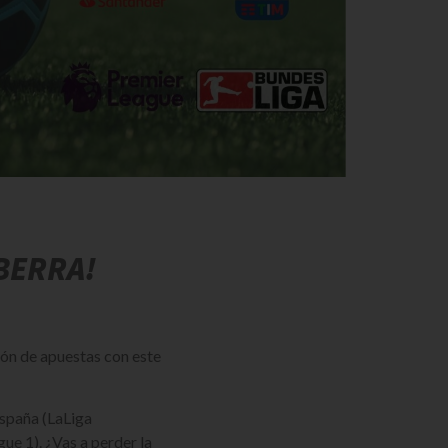
BERRA!
ión de apuestas con este
España (LaLiga
gue 1). ¿Vas a perder la