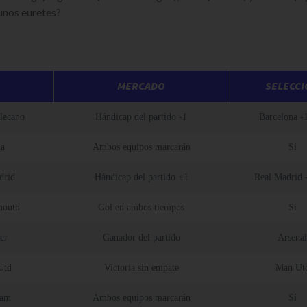
unos euretes?
MERCADO
SELECCI
lecano
Hándicap del partido -1
Barcelona -
na
Ambos equipos marcarán
Sí
drid
Hándicap del partido +1
Real Madrid 
mouth
Gol en ambos tiempos
Sí
er
Ganador del partido
Arsenal
Utd
Victoria sin empate
Man Ut
ham
Ambos equipos marcarán
Sí