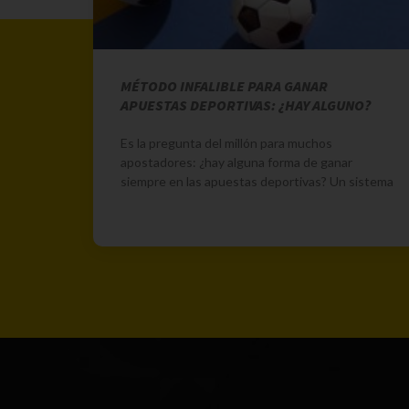
MÉTODO INFALIBLE PARA GANAR
APUESTAS DEPORTIVAS: ¿HAY ALGUNO?
Es la pregunta del millón para muchos
apostadores: ¿hay alguna forma de ganar
siempre en las apuestas deportivas? Un sistema