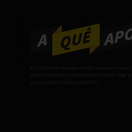
A Qué Apostar te ayuda a elegir las mejores casas
través de análisis y comparativas honestas. Elige e
y preocúpate solo de pasarlo bien.