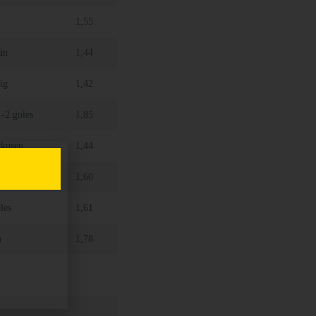
1,55
án
1,44
ig
1,42
-2 goles
1,85
rkusen
1,44
o
1,60
les
1,61
n
1,78