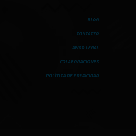
BLOG
CONTACTO
AVISO LEGAL
COLABORACIONES
POLÍTICA DE PRIVACIDAD