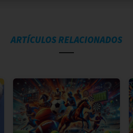
ARTÍCULOS RELACIONADOS