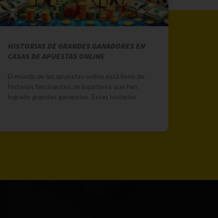
HISTORIAS DE GRANDES GANADORES EN
CASAS DE APUESTAS ONLINE
El mundo de las apuestas online está lleno de
historias fascinantes de jugadores que han
logrado grandes ganancias. Estas historias