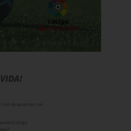
VIDA!
cción de apuestas con
España (LaLiga
retes?