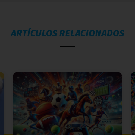
ARTÍCULOS RELACIONADOS