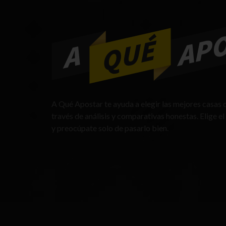
A Qué Apostar te ayuda a elegir las mejores casas
través de análisis y comparativas honestas. Elige e
y preocúpate solo de pasarlo bien.