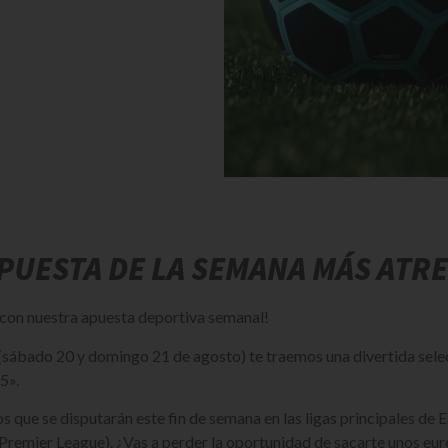
APUESTA DE LA SEMANA MÁS ATRE
con nuestra apuesta deportiva semanal!
 (sábado 20 y domingo 21 de agosto) te traemos una divertida sele
5».
os que se disputarán este fin de semana en las ligas principales de 
(Premier League). ¿Vas a perder la oportunidad de sacarte unos eu