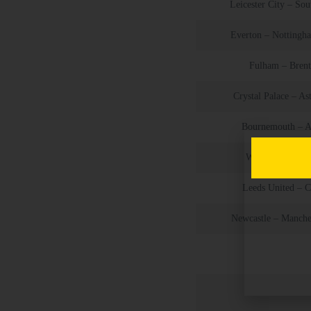
Leicester City – So
Everton – Nottingh
Fulham – Brent
Crystal Palace – As
Bournemouth – A
West Ham – Bri
Leeds United – C
Newcastle – Manche