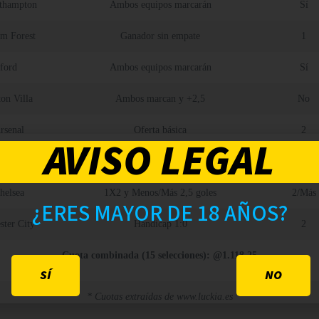
uthampton
Ambos equipos marcarán
Sí
am Forest
Ganador sin empate
1
ford
Ambos equipos marcarán
Sí
ton Villa
Ambos marcan y +2,5
No
rsenal
Oferta básica
2
AVISO LEGAL
ghton
Ganador sin empate
1
helsea
1X2 y Menos/Más 2,5 goles
2/Más
¿ERES MAYOR DE 18 AÑOS?
ster City
Hándicap 1:0
2
Cuota combinada (15 selecciones): @1.118,25
SÍ
NO
* Cuotas extraídas de www.luckia.es