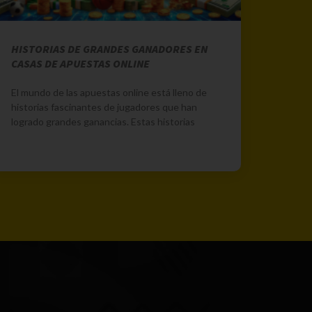
HISTORIAS DE GRANDES GANADORES EN
CASAS DE APUESTAS ONLINE
El mundo de las apuestas online está lleno de
historias fascinantes de jugadores que han
logrado grandes ganancias. Estas historias