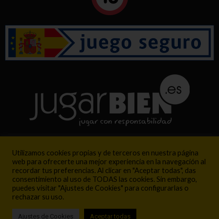
Utilizamos cookies propias y de terceros en nuestra página
web para ofrecerte una mejor experiencia en la navegación al
recordar tus preferencias. Al clicar en "Aceptar todas", das
consentimiento al uso de TODAS las cookies. Sin embargo,
puedes visitar "Ajustes de Cookies" para configurarlas o
rechazar su uso.
Ajustes de Cookies
Aceptar todas