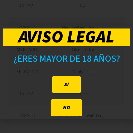
CUOTA
1,42
AVISO LEGAL
EVENTO
Nordsjaelland - Brondby
MERCADO
Oferta básica
¿ERES MAYOR DE 18 AÑOS?
SELECCIÓN
Nordsjaelland
SÍ
CUOTA
1,90
NO
EVENTO
A. Klagenfurt - Wolfsberger