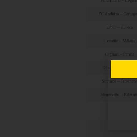
Villarreal B – Legan
FC Andorra – Cartage
Eibar – Huesca
Levante – Málaga
Cagliari – Parma
Génova – Cittadella
Sudtirol – Frosinon
Benevento – Palerm