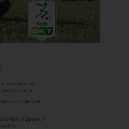
!
stico deportivo por
 lleno de emoción.
Pleno al 15» lleno de
a SmartBank (España), y
onóstico.