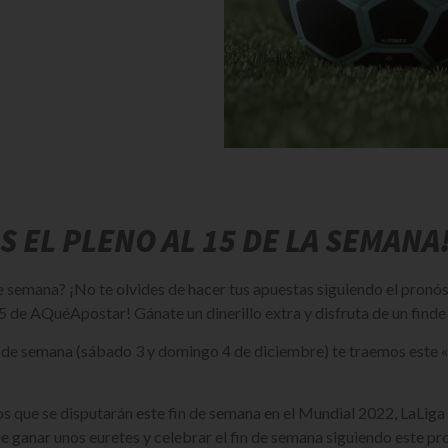
S EL PLENO AL 15 DE LA SEMANA
e semana? ¡No te olvides de hacer tus apuestas siguiendo el pronó
 15 de AQuéApostar! Gánate un dinerillo extra y disfruta de un finde
n de semana (sábado 3 y domingo 4 de diciembre) te traemos este «
os que se disputarán este fin de semana en el Mundial 2022, LaLig
que ganar unos euretes y celebrar el fin de semana siguiendo este pr