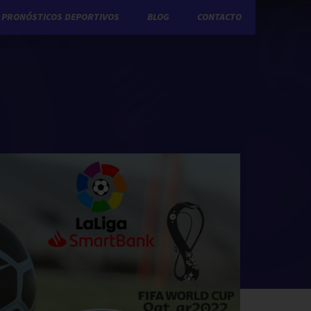
PRONÓSTICOS DEPORTIVOS
BLOG
CONTACTO