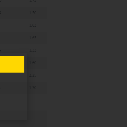
B
1.73
5
1.50
1.83
1.65
5
1.33
1.60
2.25
5
1.70