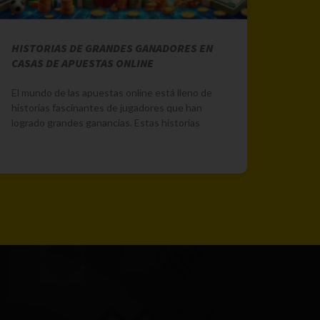
HISTORIAS DE GRANDES GANADORES EN
CASAS DE APUESTAS ONLINE
El mundo de las apuestas online está lleno de
historias fascinantes de jugadores que han
logrado grandes ganancias. Estas historias