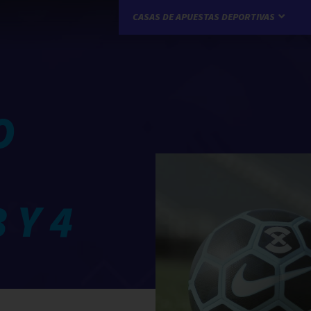
CASAS DE APUESTAS DEPORTIVAS
O
 Y 4