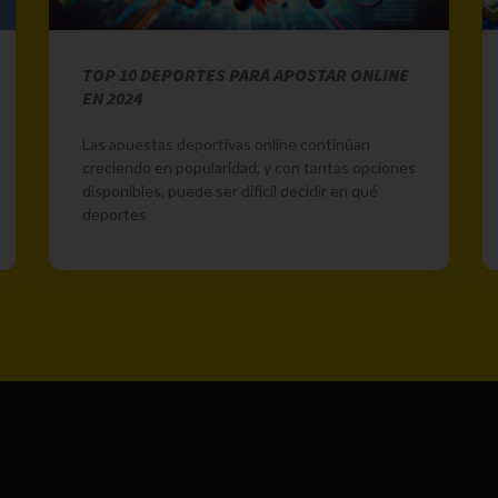
TOP 10 DEPORTES PARA APOSTAR ONLINE
EN 2024
Las apuestas deportivas online continúan
creciendo en popularidad, y con tantas opciones
disponibles, puede ser difícil decidir en qué
deportes