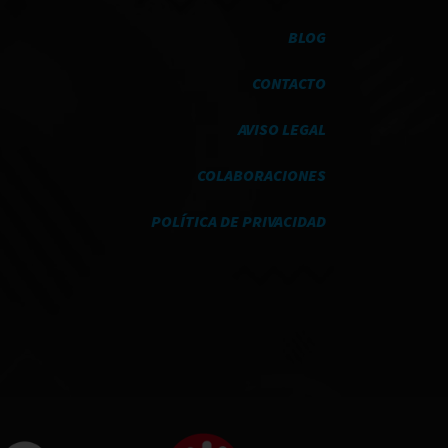
BLOG
CONTACTO
AVISO LEGAL
COLABORACIONES
POLÍTICA DE PRIVACIDAD