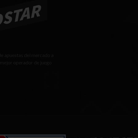
 de apuestas del mercado a
l mejor operador de juego