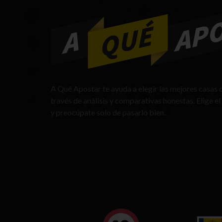
A Qué Apostar te ayuda a elegir las mejores casas
través de análisis y comparativas honestas. Elige e
y preocúpate solo de pasarlo bien.