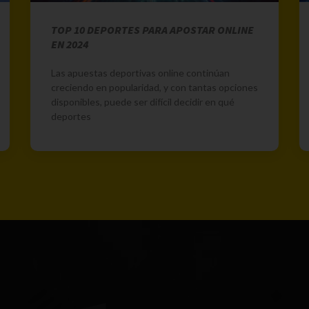
TOP 10 DEPORTES PARA APOSTAR ONLINE
EN 2024
Las apuestas deportivas online continúan
creciendo en popularidad, y con tantas opciones
disponibles, puede ser difícil decidir en qué
deportes