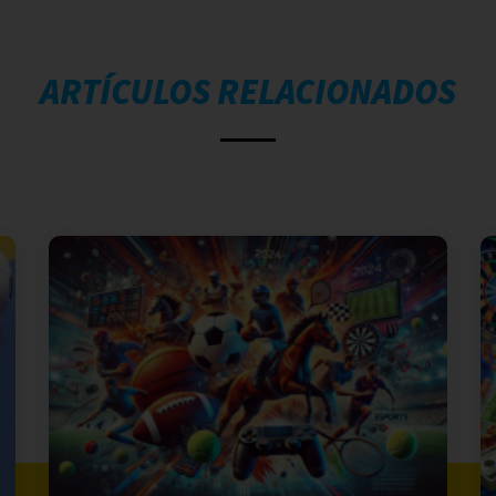
ARTÍCULOS RELACIONADOS