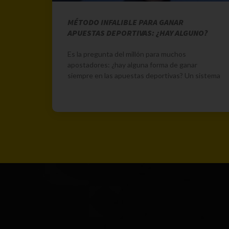
MÉTODO INFALIBLE PARA GANAR
APUESTAS DEPORTIVAS: ¿HAY ALGUNO?
Es la pregunta del millón para muchos
apostadores: ¿hay alguna forma de ganar
siempre en las apuestas deportivas? Un sistema