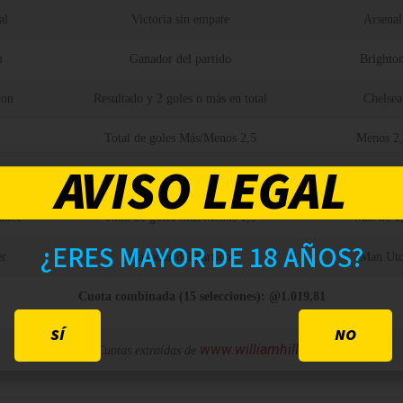
al
Victoria sin empate
Arsenal
m
Ganador del partido
Brighto
ton
Resultado y 2 goles o más en total
Chelsea
Total de goles Más/Menos 2,5
Menos 2,
AVISO LEGAL
ool
Doble Oportunidad
Newcastle o 
alace
Total de goles Más/Menos 1,5
Más de 1
¿ERES MAYOR DE 18 AÑOS?
er
Ganador del partido
Man Ut
Cuota combinada (15 selecciones): @1.019,81
SÍ
NO
www.williamhill.es
* Cuotas extraídas de