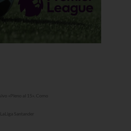
sivo «Pleno al 15». Como
e LaLiga Santander