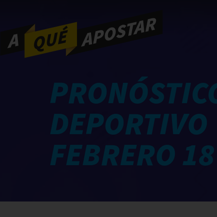
PRONÓSTIC
DEPORTIVO
FEBRERO 18 