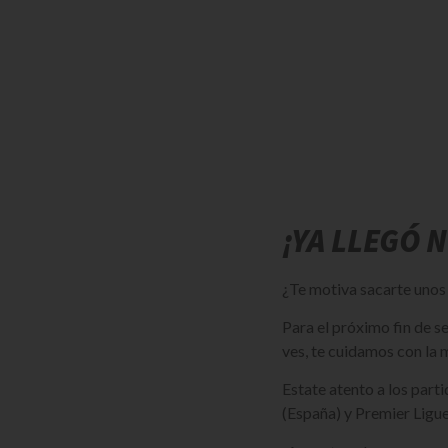
¡YA LLEGÓ 
¿Te motiva sacarte unos 
Para el próximo fin de 
ves, te cuidamos con la 
Estate atento a los part
(España) y Premier Ligue 