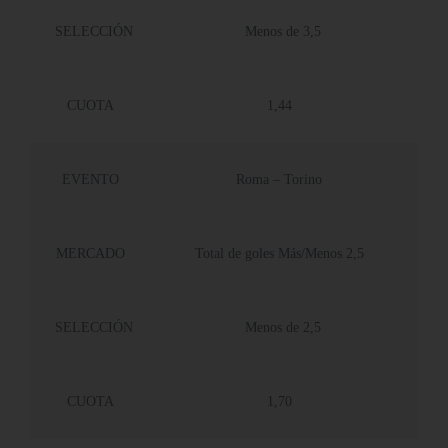
SELECCIÓN
Menos de 3,5
CUOTA
1,44
EVENTO
Roma – Torino
MERCADO
Total de goles Más/Menos 2,5
SELECCIÓN
Menos de 2,5
CUOTA
1,70