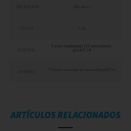
SELECCIÓN
Más de 0,5
CUOTA
1,44
Cuota combinada (15 selecciones):
@1.057,14
EVENTO
* Cuotas extraídas de www.williamhill.es
EVENTO
ARTÍCULOS RELACIONADOS