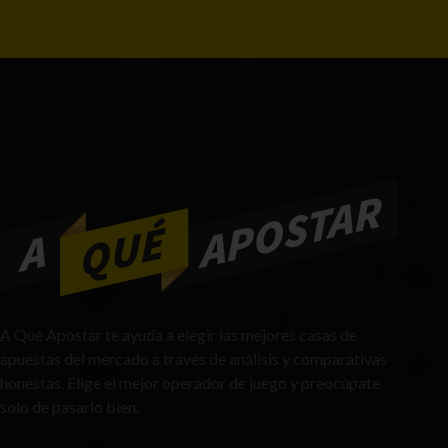
A Qué Apostar te ayuda a elegir las mejores casas de
apuestas del mercado a través de análisis y comparativas
honestas. Elige el mejor operador de juego y preocúpate
solo de pasarlo bien.