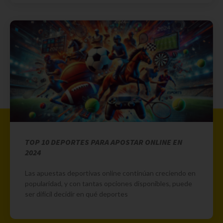
TOP 10 DEPORTES PARA APOSTAR ONLINE EN
2024
Las apuestas deportivas online continúan creciendo en
popularidad, y con tantas opciones disponibles, puede
ser difícil decidir en qué deportes