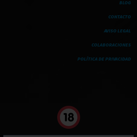
BLOG
CONTACTO
AVISO LEGAL
COLABORACIONES
POLÍTICA DE PRIVACIDAD