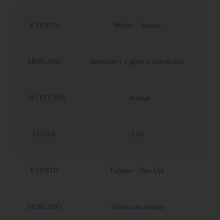
EVENTO
Wolves – Arsenal
MERCADO
Resultado y 2 goles o más en total
SELECCIÓN
Arsenal
CUOTA
1,83
EVENTO
Fulham – Man Utd
MERCADO
Victoria sin empate