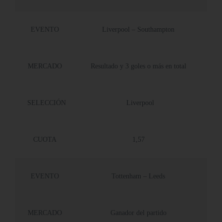
EVENTO
Liverpool – Southampton
MERCADO
Resultado y 3 goles o más en total
SELECCIÓN
Liverpool
CUOTA
1,57
EVENTO
Tottenham – Leeds
MERCADO
Ganador del partido