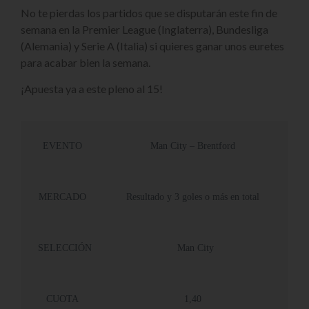
No te pierdas los partidos que se disputarán este fin de
semana en la Premier League (Inglaterra), Bundesliga
(Alemania) y Serie A (Italia) si quieres ganar unos euretes
para acabar bien la semana.
¡Apuesta ya a este pleno al 15!
EVENTO
Man City – Brentford
MERCADO
Resultado y 3 goles o más en total
SELECCIÓN
Man City
CUOTA
1,40