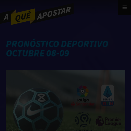
PRONÓSTICO DEPORTIVO
OCTUBRE 08-09