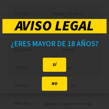
EVENTO
Marsella – AC Ajaccio
AVISO LEGAL
MERCADO
Ganador del partido
¿ERES MAYOR DE 18 AÑOS?
SELECCIÓN
Marsella
SÍ
CUOTA
1.33
NO
EVENTO
Reims – PSG
MERCADO
Resultado y 2 goles o más en total