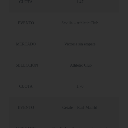
CUOTA
1.47
EVENTO
Sevilla – Athletic Club
MERCADO
Victoria sin empate
SELECCIÓN
Athletic Club
CUOTA
1.70
EVENTO
Getafe – Real Madrid