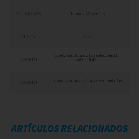
SELECCIÓN
Roma y Más de 2,5
CUOTA
2.00
Cuota combinada (15 selecciones):
@1.220,45
EVENTO
* Cuotas extraídas de www.williamhill.es
EVENTO
ARTÍCULOS RELACIONADOS