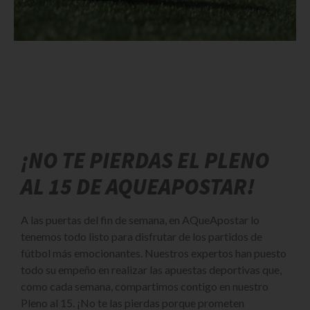
¡NO TE PIERDAS EL PLENO
AL 15 DE AQUEAPOSTAR!
A las puertas del fin de semana, en AQueApostar lo
tenemos todo listo para disfrutar de los partidos de
fútbol más emocionantes. Nuestros expertos han puesto
todo su empeño en realizar las apuestas deportivas que,
como cada semana, compartimos contigo en nuestro
Pleno al 15. ¡No te las pierdas porque prometen