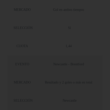
MERCADO
Gol en ambos tiempos
SELECCIÓN
Sí
CUOTA
1,44
EVENTO
Newcastle - Brentford
MERCADO
Resultado y 2 goles o más en total
SELECCIÓN
Newcastle