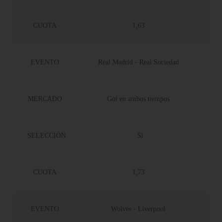
CUOTA
1,63
EVENTO
Real Madrid - Real Sociedad
MERCADO
Gol en ambos tiempos
SELECCIÓN
Sí
CUOTA
1,73
EVENTO
Wolves - Liverpool