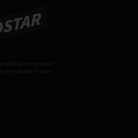
 de apuestas del mercado a
l mejor operador de juego