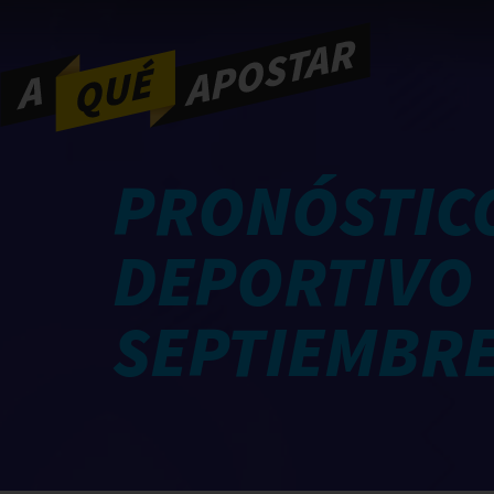
PRONÓSTIC
DEPORTIVO
SEPTIEMBRE