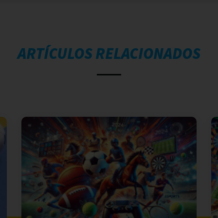
ARTÍCULOS RELACIONADOS