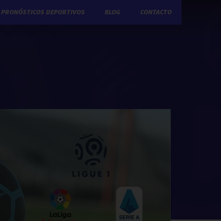
PRONÓSTICOS DEPORTIVOS
BLOG
CONTACTO