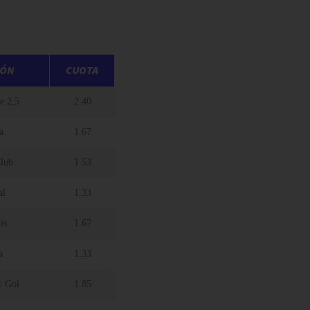
IÓN
CUOTA
e 2,5
2.40
a
1.67
Club
1.53
al
1.33
is
1.67
a
1.33
1 Gol
1.85